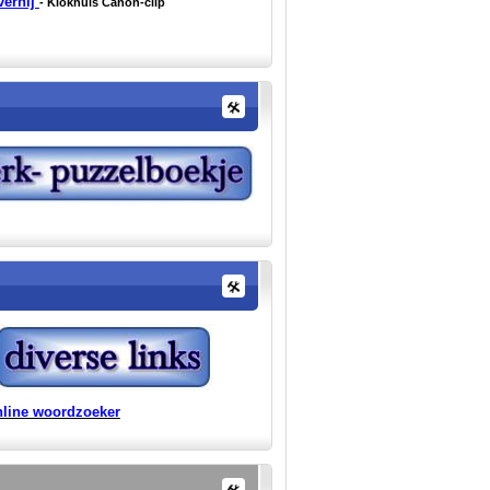
vernij
- Klokhuis Canon-clip
line woordzoeker