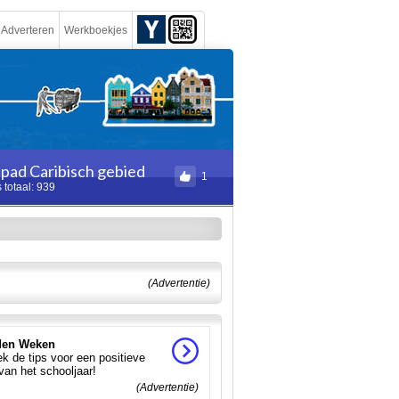
Adverteren
Werkboekjes
pad Caribisch gebied
1
 totaal: 939
(Advertentie)
en Weken
k de tips voor een positieve
 van het schooljaar!
(Advertentie)