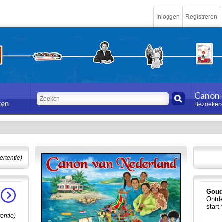
Inloggen
Registreren
Canon-
Bezoekers
ertentie)
Goud
Ontde
start
tentie)