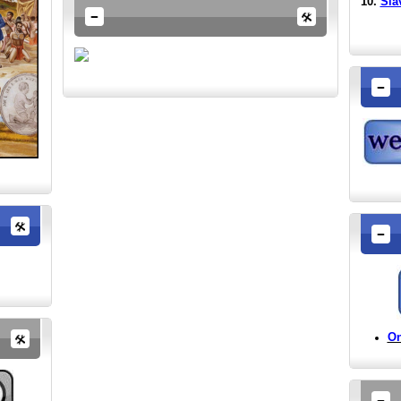
10.
Sla
On