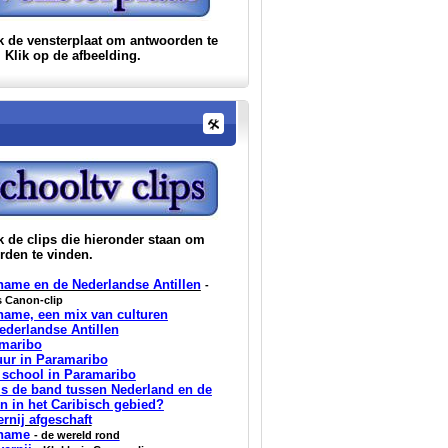
k de vensterplaat om antwoorden te
 Klik op de afbeelding.
 de clips die hieronder staan om
rden te vinden.
name en de Nederlandse Antillen
-
s Canon-clip
name, een mix van culturen
ederlandse Antillen
maribo
uur in Paramaribo
 school in Paramaribo
is de band tussen Nederland en de
n in het Caribisch gebied?
ernij afgeschaft
iname
- de wereld rond